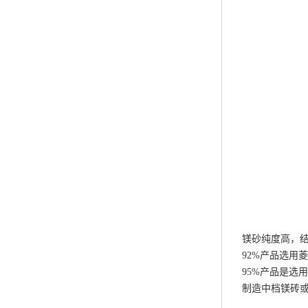
镁砂纯度高，
92%产品选用
95%产品是选
制造中档镁砖