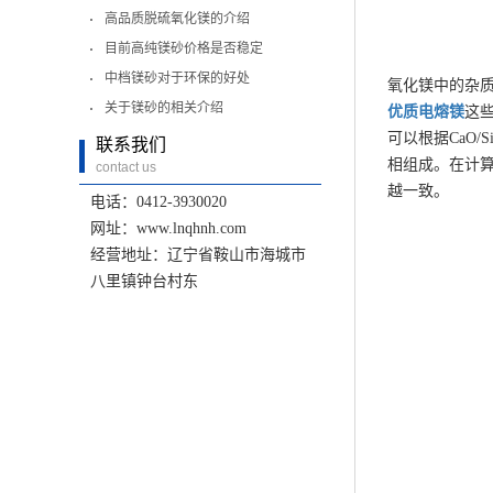
高品质脱硫氧化镁的介绍
目前高纯镁砂价格是否稳定
中档镁砂对于环保的好处
氧化镁中的杂质
关于镁砂的相关介绍
优质
电熔镁
这些
可以根据CaO/
联系我们
相组成。在计
contact us
越一致。
电话：0412-3930020
网址：www.lnqhnh.com
经营地址：辽宁省鞍山市海城市
八里镇钟台村东