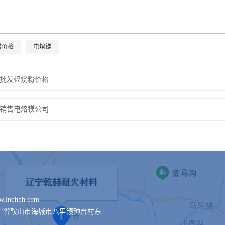
镁价格
电熔镁
批发轻烧粉价格
销售电熔镁公司
lnqhnh.com
宁省鞍山市海城市八里镇钟台村东