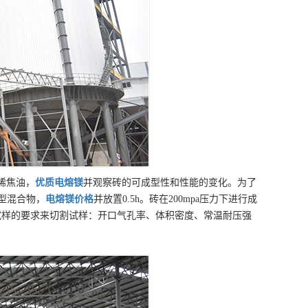
稀焦油，
优质
电熔镁
并观察砖的可成型性和性能的变化。为了
成型混合物，
电熔镁
价格
并放置0.5h。砖在200mpa压力下进行成
对试样的要求来切割试样：开口气孔率、体积密度、常温耐压强