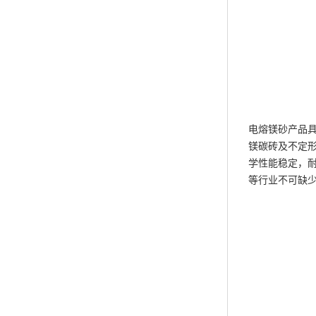
电熔镁砂产品
镁碳砖及不定
学性能稳定，
等行业不可缺