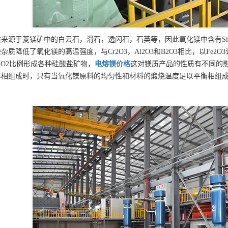
来源于菱镁矿中的白云石，滑石，透闪石，石英等，因此氧化镁中含有SiO2，A
杂质降低了氧化镁的高温强度，与Cr2O3，Al2O3和B2O3相比，以Fe2
SiO2比例形成各种硅酸盐矿物，
电熔镁
价格
这对镁质产品的性质有不同的
算相组成时，只有当氧化镁原料的均匀性和材料的煅烧温度足以平衡相组成