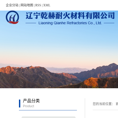
Warning: file_put_contents(/home/lnqhnhglvn3qwhin5h/wwwroot/source/cache/l
企业分站
|
网站地图
|
RSS
|
XML
产品分类
您的当前位置：
首
Product