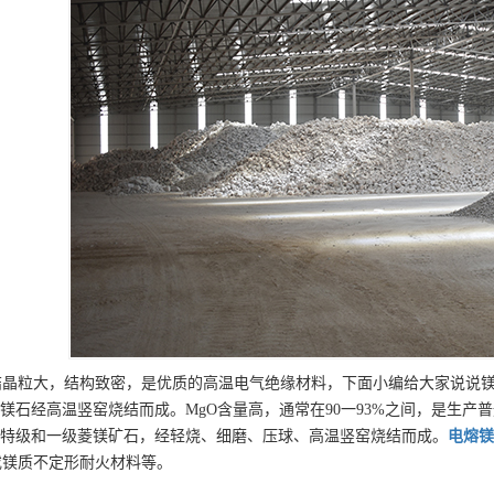
结晶粒大，结构致密，是优质的高温电气绝缘材料，下面小编给大家说说镁
菱镁石经高温竖窑烧结而成。MgO含量高，通常在90一93%之间，是生产
用特级和一级菱镁矿石，经轻烧、细磨、压球、高温竖窑烧结而成。
电熔镁
或镁质不定形耐火材料等。