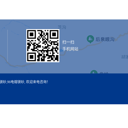
扫一扫
手机网站
熔镁砂
,
96电熔镁砂
, 欢迎来电咨询！