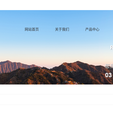
icense_cache.php): failed to open stream: Permission denied in /home/lnqhn
网站首页
关于我们
产品中心