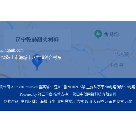
lnqhnh.com
宁省鞍山市海城市八里镇钟台村东
 All rights reserved 备案号：
辽ICP备20010915号
主要从事于
98电熔镁砂
,
97电
Powered by 祥云平台
技术支持：
营口中创网络科技有限公司
热推产品
| 主营区域：
海城
辽宁
山东
黑龙江
吉林
鞍山
大石桥
河南
内蒙古
河北