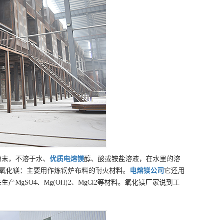
粉末，不溶于水、
优质
电熔镁
醇、酸或铵盐溶液，在水里的溶
燃氧化镁：主要用作炼钢炉布料的耐火材料。
电熔镁
公司
它还用
gSO4、Mg(OH)2、MgCl2等材料。氧化镁厂家说到工