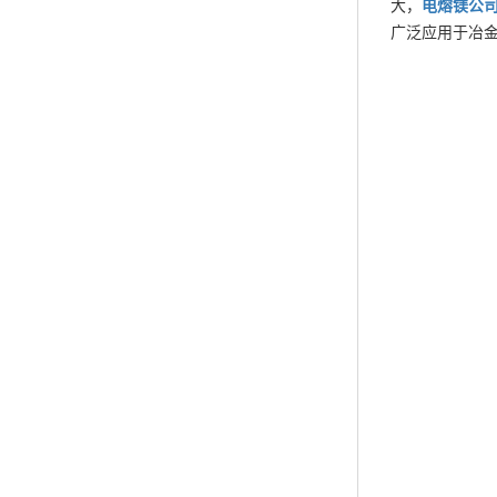
大，
电熔镁
公
广泛应用于冶