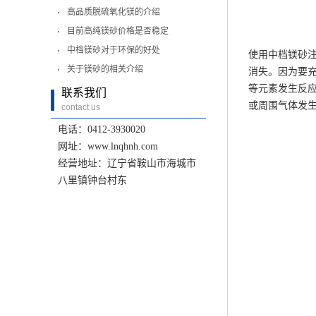
高品质脱硫氧化镁的介绍
目前高纯镁砂价格是否稳定
中档镁砂对于环保的好处
使用中档镁砂
关于镁砂的相关介绍
消失。因为要
等元素发生反
联系我们
或周围气体发
contact us
电话：0412-3930020
网址：www.lnqhnh.com
经营地址：辽宁省鞍山市海城市
八里镇钟台村东