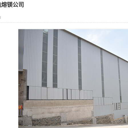
电熔镁公司
8