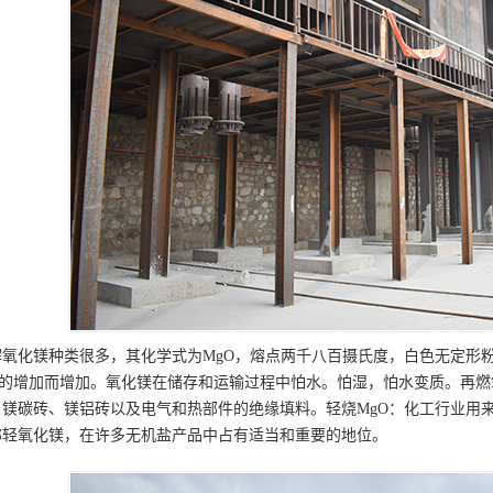
解氧化镁种类很多，其化学式为MgO，熔点两千八百摄氏度，白色无定形
量的增加而增加。氧化镁在储存和运输过程中怕水。怕湿，怕水变质。再
镁碳砖、镁铝砖以及电气和热部件的绝缘填料。轻烧MgO：化工行业用来生产M
称轻氧化镁，在许多无机盐产品中占有适当和重要的地位。