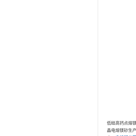
低硅高钙点熔
晶电熔镁砂生