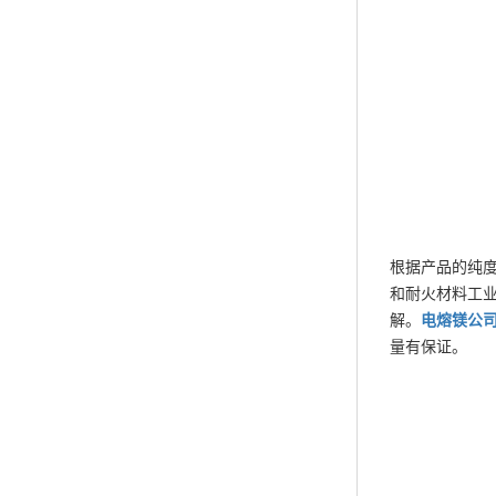
根据产品的纯
和耐火材料工
解。
电熔镁
公
量有保证。