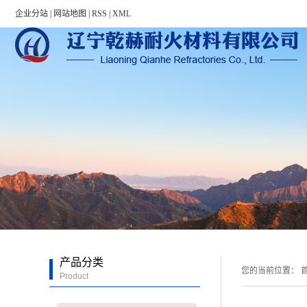
Warning: file_put_contents(/home/lnqhnhglvn3qwhin5h/wwwroot/source/cache/l
企业分站
|
网站地图
|
RSS
|
XML
产品分类
您的当前位置：
首
Product