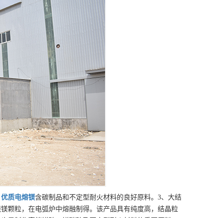
、
优质
电熔镁
含碳制品和不定型耐火材料的良好原料。3、大结
烧镁颗粒，在电弧炉中熔融制得。该产品具有纯度高，结晶粒