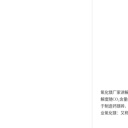
氧化镁厂家讲
解度随CO₂含
于制造钙镁砖、
业氧化镁：又