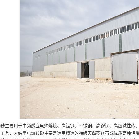
镁砂主要用于中频感应电炉熔炼、高锰钢、不锈钢、高锣钢、高级碱性砖
产工艺：大结晶电熔镁砂主要是选用精选的特级天然菱镁石或优质高纯轻