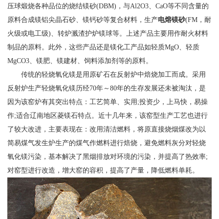
压球煅烧各种品位的烧结镁砂(DBM)，与Al2O3、CaO等不同含量的
原料合成镁铝尖晶石砂、镁钙砂等复合材料，生产
电熔镁砂
(FM，耐
火级或电工级)、转炉溅渣护炉镁球等。上述产品主要用作耐火材料
制品的原料。此外，这些产品还是镁化工产品如轻质MgO、轻质
MgCO3、镁肥、镁建材、饲料添加剂等的原料。
传统的轻烧氧化镁是用原矿石在反射炉中焙烧加工而成。采用
反射炉生产轻烧氧化镁历经70年～80年的生存发展还未被淘汰，是
因为该窑炉有其突出特点：工艺简单、实用;投资少，上马快，易操
作;适合辽南地区菱镁石特点。近十几年来，该窑型生产工艺也进行
了较大改进，主要表现在：改用清洁燃料，将原直接烧烟煤改为以
简易煤气发生炉生产的煤气作燃料进行焙烧，避免燃料灰分对轻烧
氧化镁污染，基本解决了黑烟排放对环境的污染，并提高了热效率;
对窑型进行改造，增大窑的容积，提高了产量，降低燃料单耗。