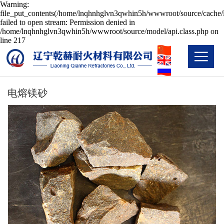
Warning:
file_put_contents(/home/lnqhnhglvn3qwhin5h/wwwroot/source/cache/l
failed to open stream: Permission denied in
/home/lnqhnhglvn3qwhin5h/wwwroot/source/model/api.class.php on
line 217
电熔镁砂