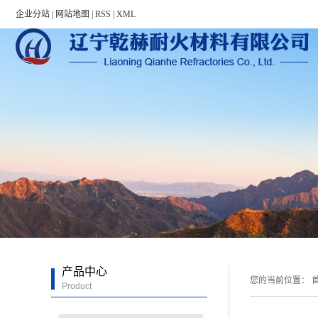
Warning: file_put_contents(/home/lnqhnhglvn3qwhin5h/wwwroot/source/cache/l
企业分站
|
网站地图
|
RSS
|
XML
产品中心
您的当前位置：
首
Product