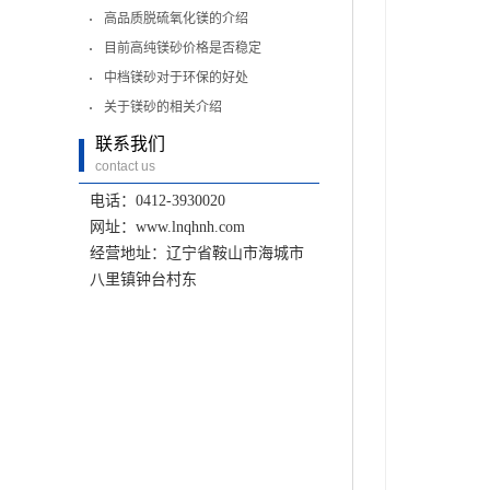
高品质脱硫氧化镁的介绍
目前高纯镁砂价格是否稳定
中档镁砂对于环保的好处
关于镁砂的相关介绍
联系我们
contact us
电话：0412-3930020
网址：www.lnqhnh.com
经营地址：辽宁省鞍山市海城市
八里镇钟台村东