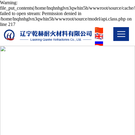
Warning:
file_put_contents(/home/lnqhnhglvn3qwhin5h/wwwroot/source/cache/l
failed to open stream: Permission denied in
/home/lnqhnhglvn3qwhin5h/wwwroot/source/model/api.class.php on
line 217