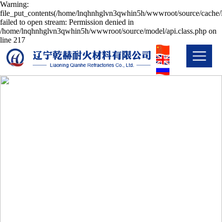
Warning:
file_put_contents(/home/lnqhnhglvn3qwhin5h/wwwroot/source/cache/l
failed to open stream: Permission denied in
/home/lnqhnhglvn3qwhin5h/wwwroot/source/model/api.class.php on
line 217